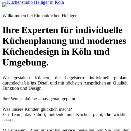
Willkommen bei Einbauküchen Heiliger
Ihre Experten für individuelle
Einbauküchen Heiliger in
Köln
Küchenplanung und modernes
Küchen aus Heiliger Hand. Seit 40
Küchendesign in Köln und
Jahren.
Umgebung.
Wir gestalten Küchen, die begeistern: individuell geplant,
durchdacht bis ins Detail und mit höchsten Ansprüchen an Qualität,
Funktion und Design.
Ihre Wunschküche – passgenau geplant
Was unsere Kunden glücklich macht?
Ein Team, das zuhört, mitdenkt und Küchen plant, die wirklich
passen.
Mit unserem Rundum-sorglos-Service begleiten wir Sie von der