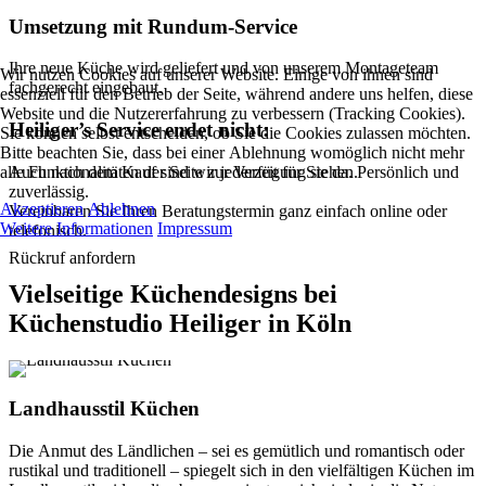
Umsetzung mit Rundum-Service
Ihre neue Küche wird geliefert und von unserem Montageteam
Wir nutzen Cookies auf unserer Website. Einige von ihnen sind
fachgerecht eingebaut.
essenziell für den Betrieb der Seite, während andere uns helfen, diese
Website und die Nutzererfahrung zu verbessern (Tracking Cookies).
Heiliger’s Service endet nicht:
Sie können selbst entscheiden, ob Sie die Cookies zulassen möchten.
Bitte beachten Sie, dass bei einer Ablehnung womöglich nicht mehr
alle Funktionalitäten der Seite zur Verfügung stehen.
Auch nach dem Kauf sind wir jederzeit für Sie da. Persönlich und
zuverlässig.
Akzeptieren
Ablehnen
Vereinbaren Sie Ihren Beratungstermin ganz einfach online oder
Weitere Informationen
Impressum
telefonisch.
Rückruf anfordern
Vielseitige Küchendesigns bei
Küchenstudio Heiliger in Köln
Landhausstil Küchen
Die Anmut des Ländlichen – sei es gemütlich und romantisch oder
rustikal und traditionell – spiegelt sich in den vielfältigen Küchen im