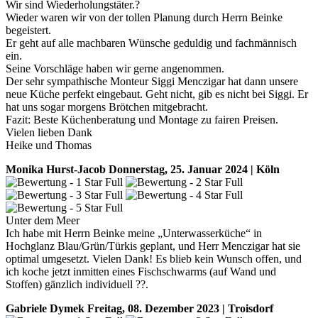
Wir sind Wiederholungstäter.?
Wieder waren wir von der tollen Planung durch Herrn Beinke
begeistert.
Er geht auf alle machbaren Wünsche geduldig und fachmännisch
ein.
Seine Vorschläge haben wir gerne angenommen.
Der sehr sympathische Monteur Siggi Menczigar hat dann unsere
neue Küche perfekt eingebaut. Geht nicht, gib es nicht bei Siggi. Er
hat uns sogar morgens Brötchen mitgebracht.
Fazit: Beste Küchenberatung und Montage zu fairen Preisen.
Vielen lieben Dank
Heike und Thomas
Monika Hurst-Jacob
Donnerstag, 25. Januar 2024 | Köln
Unter dem Meer
Ich habe mit Herrn Beinke meine „Unterwasserküche“ in
Hochglanz Blau/Grün/Türkis geplant, und Herr Menczigar hat sie
optimal umgesetzt. Vielen Dank! Es blieb kein Wunsch offen, und
ich koche jetzt inmitten eines Fischschwarms (auf Wand und
Stoffen) gänzlich individuell ??.
Gabriele Dymek
Freitag, 08. Dezember 2023 | Troisdorf