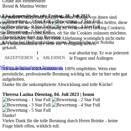
Grüße aus Heimersdorf
Bernd & Martina Welter
Lisa.damen@whu.edu
Freitag, 28. Juli 2023
Wir nutzen Cookies auf unserer Website. Einige von ihnen sind
essenziell für den Betrieb der Seite, während andere uns helfen, diese
Website und die Nutzererfahrung zu verbessern (Tracking Cookies).
Sie können selbst entscheiden, ob Sie die Cookies zulassen möchten.
Traumküche dank top Beratung
Bitte beachten Sie, dass bei einer Ablehnung womöglich nicht mehr
Ich habe bei Heiligerküchen meine Traumküche von Nobilia
alle Funktionalitäten der Seite zur Verfügung stehen.
gekauft.
Die Beratung von Herrn Linnkamp war absolut top. Er war jederzeit
AKZEPTIEREN
ABLEHNEN
erreichbar und hat sich schnell um alle Fragen und Anliegen
gekümmert.
Weitere Informationen
Impressum
Ich kann dieses Küchenstudio zu 100% empfehlen. Wem eine
persönliche, professionelle Beratung wichtig ist, der ist hier sehr gut
aufgehoben.
Danke für die unkomplizierte Abwicklung und tolle Küche!
Theresa Lazina
Dienstag, 04. Juli 2023 | Issum
Danke!
Vielen Dank für die tolle Beratung durch Herrn Beinke - keine
Frage blieb offen, wirklich toll.