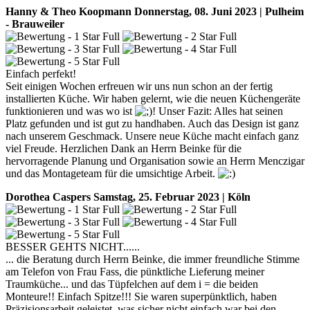
Hanny & Theo Koopmann
Donnerstag, 08. Juni 2023 | Pulheim
- Brauweiler
Einfach perfekt!
Seit einigen Wochen erfreuen wir uns nun schon an der fertig
installierten Küche. Wir haben gelernt, wie die neuen Küchengeräte
funktionieren und was wo ist
! Unser Fazit: Alles hat seinen
Platz gefunden und ist gut zu handhaben. Auch das Design ist ganz
nach unserem Geschmack. Unsere neue Küche macht einfach ganz
viel Freude. Herzlichen Dank an Herrn Beinke für die
hervorragende Planung und Organisation sowie an Herrn Menczigar
und das Montageteam für die umsichtige Arbeit.
Dorothea Caspers
Samstag, 25. Februar 2023 | Köln
BESSER GEHTS NICHT......
... die Beratung durch Herrn Beinke, die immer freundliche Stimme
am Telefon von Frau Fass, die pünktliche Lieferung meiner
Traumküche... und das Tüpfelchen auf dem i = die beiden
Monteure!! Einfach Spitze!!! Sie waren superpünktlich, haben
Präzisionsarbeit geleistet, was sicher nicht einfach war bei den