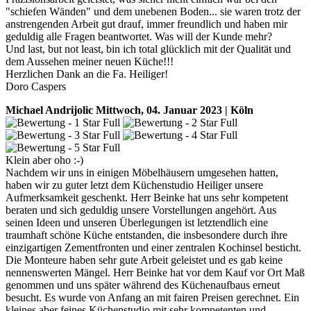
"schiefen Wänden" und dem unebenen Boden... sie waren trotz der
anstrengenden Arbeit gut drauf, immer freundlich und haben mir
geduldig alle Fragen beantwortet. Was will der Kunde mehr?
Und last, but not least, bin ich total glücklich mit der Qualität und
dem Aussehen meiner neuen Küche!!!
Herzlichen Dank an die Fa. Heiliger!
Doro Caspers
Michael Andrijolic
Mittwoch, 04. Januar 2023 | Köln
Klein aber oho :-)
Nachdem wir uns in einigen Möbelhäusern umgesehen hatten,
haben wir zu guter letzt dem Küchenstudio Heiliger unsere
Aufmerksamkeit geschenkt. Herr Beinke hat uns sehr kompetent
beraten und sich geduldig unsere Vorstellungen angehört. Aus
seinen Ideen und unseren Überlegungen ist letztendlich eine
traumhaft schöne Küche entstanden, die insbesondere durch ihre
einzigartigen Zementfronten und einer zentralen Kochinsel besticht.
Die Monteure haben sehr gute Arbeit geleistet und es gab keine
nennenswerten Mängel. Herr Beinke hat vor dem Kauf vor Ort Maß
genommen und uns später während des Küchenaufbaus erneut
besucht. Es wurde von Anfang an mit fairen Preisen gerechnet. Ein
kleines aber feines Küchenstudio mit sehr kompetenten und