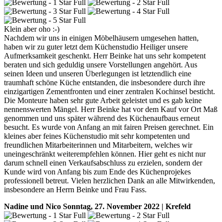
Klein aber oho :-)
Nachdem wir uns in einigen Möbelhäusern umgesehen hatten,
haben wir zu guter letzt dem Küchenstudio Heiliger unsere
Aufmerksamkeit geschenkt. Herr Beinke hat uns sehr kompetent
beraten und sich geduldig unsere Vorstellungen angehört. Aus
seinen Ideen und unseren Überlegungen ist letztendlich eine
traumhaft schöne Küche entstanden, die insbesondere durch ihre
einzigartigen Zementfronten und einer zentralen Kochinsel besticht.
Die Monteure haben sehr gute Arbeit geleistet und es gab keine
nennenswerten Mängel. Herr Beinke hat vor dem Kauf vor Ort Maß
genommen und uns später während des Küchenaufbaus erneut
besucht. Es wurde von Anfang an mit fairen Preisen gerechnet. Ein
kleines aber feines Küchenstudio mit sehr kompetenten und
freundlichen Mitarbeiterinnen und Mitarbeitern, welches wir
uneingeschränkt weiterempfehlen können. Hier geht es nicht nur
darum schnell einen Verkaufsabschluss zu erzielen, sondern der
Kunde wird von Anfang bis zum Ende des Küchenprojekes
professionell betreut. Vielen herzlichen Dank an alle Mitwirkenden,
insbesondere an Herrn Beinke und Frau Fass.
Nadine und Nico
Sonntag, 27. November 2022 | Krefeld