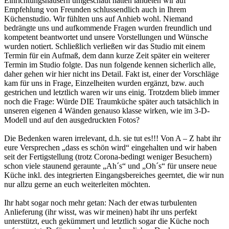
Einrichtungshäusern umgeschaut hatten landeten wir auf
Empfehlung von Freunden schlussendlich auch in Ihrem
Küchenstudio. Wir fühlten uns auf Anhieb wohl. Niemand
bedrängte uns und aufkommende Fragen wurden freundlich und
kompetent beantwortet und unsere Vorstellungen und Wünsche
wurden notiert. Schließlich verließen wir das Studio mit einem
Termin für ein Aufmaß, dem dann kurze Zeit später ein weiterer
Termin im Studio folgte. Das nun folgende kennen sicherlich alle,
daher gehen wir hier nicht ins Detail. Fakt ist, einer der Vorschläge
kam für uns in Frage, Einzelheiten wurden ergänzt, bzw. auch
gestrichen und letztlich waren wir uns einig. Trotzdem blieb immer
noch die Frage: Würde DIE Traumküche später auch tatsächlich in
unseren eigenen 4 Wänden genauso klasse wirken, wie im 3-D-
Modell und auf den ausgedruckten Fotos?
Die Bedenken waren irrelevant, d.h. sie tut es!!! Von A – Z habt ihr
eure Versprechen „dass es schön wird“ eingehalten und wir haben
seit der Fertigstellung (trotz Corona-bedingt weniger Besuchern)
schon viele staunend geraunte „Ah´s“ und „Oh´s“ für unsere neue
Küche inkl. des integrierten Eingangsbereiches geerntet, die wir nun
nur allzu gerne an euch weiterleiten möchten.
Ihr habt sogar noch mehr getan: Nach der etwas turbulenten
Anlieferung (ihr wisst, was wir meinen) habt ihr uns perfekt
unterstützt, euch gekümmert und letztlich sogar die Küche noch