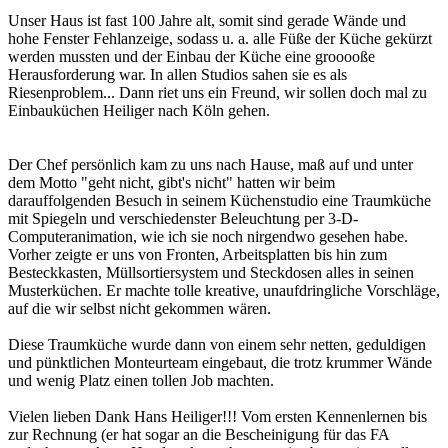
Unser Haus ist fast 100 Jahre alt, somit sind gerade Wände und
hohe Fenster Fehlanzeige, sodass u. a. alle Füße der Küche gekürzt
werden mussten und der Einbau der Küche eine grooooße
Herausforderung war. In allen Studios sahen sie es als
Riesenproblem... Dann riet uns ein Freund, wir sollen doch mal zu
Einbauküchen Heiliger nach Köln gehen.
Der Chef persönlich kam zu uns nach Hause, maß auf und unter
dem Motto "geht nicht, gibt's nicht" hatten wir beim
darauffolgenden Besuch in seinem Küchenstudio eine Traumküche
mit Spiegeln und verschiedenster Beleuchtung per 3-D-
Computeranimation, wie ich sie noch nirgendwo gesehen habe.
Vorher zeigte er uns von Fronten, Arbeitsplatten bis hin zum
Besteckkasten, Müllsortiersystem und Steckdosen alles in seinen
Musterküchen. Er machte tolle kreative, unaufdringliche Vorschläge,
auf die wir selbst nicht gekommen wären.
Diese Traumküche wurde dann von einem sehr netten, geduldigen
und pünktlichen Monteurteam eingebaut, die trotz krummer Wände
und wenig Platz einen tollen Job machten.
Vielen lieben Dank Hans Heiliger!!! Vom ersten Kennenlernen bis
zur Rechnung (er hat sogar an die Bescheinigung für das FA