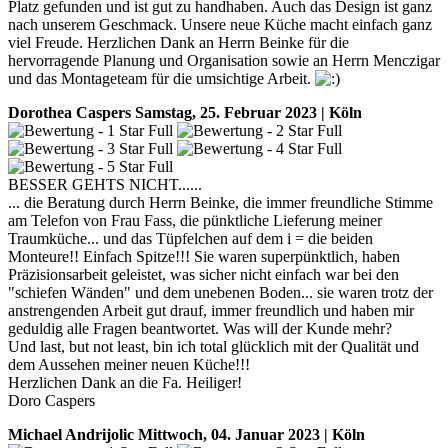
Platz gefunden und ist gut zu handhaben. Auch das Design ist ganz
nach unserem Geschmack. Unsere neue Küche macht einfach ganz
viel Freude. Herzlichen Dank an Herrn Beinke für die
hervorragende Planung und Organisation sowie an Herrn Menczigar
und das Montageteam für die umsichtige Arbeit.
Dorothea Caspers
Samstag, 25. Februar 2023 | Köln
BESSER GEHTS NICHT......
... die Beratung durch Herrn Beinke, die immer freundliche Stimme
am Telefon von Frau Fass, die pünktliche Lieferung meiner
Traumküche... und das Tüpfelchen auf dem i = die beiden
Monteure!! Einfach Spitze!!! Sie waren superpünktlich, haben
Präzisionsarbeit geleistet, was sicher nicht einfach war bei den
"schiefen Wänden" und dem unebenen Boden... sie waren trotz der
anstrengenden Arbeit gut drauf, immer freundlich und haben mir
geduldig alle Fragen beantwortet. Was will der Kunde mehr?
Und last, but not least, bin ich total glücklich mit der Qualität und
dem Aussehen meiner neuen Küche!!!
Herzlichen Dank an die Fa. Heiliger!
Doro Caspers
Michael Andrijolic
Mittwoch, 04. Januar 2023 | Köln