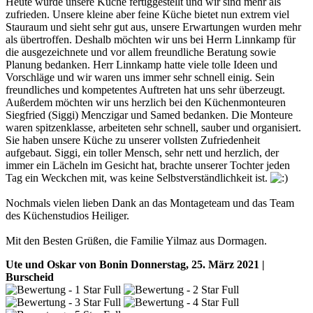
Heute wurde unsere Küche fertiggestellt und wir sind mehr als
zufrieden. Unsere kleine aber feine Küche bietet nun extrem viel
Stauraum und sieht sehr gut aus, unsere Erwartungen wurden mehr
als übertroffen. Deshalb möchten wir uns bei Herrn Linnkamp für
die ausgezeichnete und vor allem freundliche Beratung sowie
Planung bedanken. Herr Linnkamp hatte viele tolle Ideen und
Vorschläge und wir waren uns immer sehr schnell einig. Sein
freundliches und kompetentes Auftreten hat uns sehr überzeugt.
Außerdem möchten wir uns herzlich bei den Küchenmonteuren
Siegfried (Siggi) Menczigar und Samed bedanken. Die Monteure
waren spitzenklasse, arbeiteten sehr schnell, sauber und organisiert.
Sie haben unsere Küche zu unserer vollsten Zufriedenheit
aufgebaut. Siggi, ein toller Mensch, sehr nett und herzlich, der
immer ein Lächeln im Gesicht hat, brachte unserer Tochter jeden
Tag ein Weckchen mit, was keine Selbstverständlichkeit ist.
Nochmals vielen lieben Dank an das Montageteam und das Team
des Küchenstudios Heiliger.
Mit den Besten Grüßen, die Familie Yilmaz aus Dormagen.
Ute und Oskar von Bonin
Donnerstag, 25. März 2021 |
Burscheid