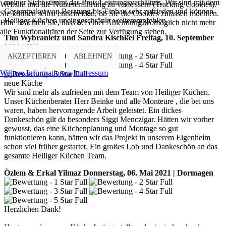
meiner Sicht stimmt das Preis/Leistungsverhältnis. Wir sind mit dem
Website und die Nutzererfahrung zu verbessern (Tracking Cookies).
Gesamtpaket von Beratung bis Einbau sehr zufrieden und können
Sie können selbst entscheiden, ob Sie die Cookies zulassen möchten.
Heiliger Küchen uneingeschränkt weiterempfehlen.
Bitte beachten Sie, dass bei einer Ablehnung womöglich nicht mehr
alle Funktionalitäten der Seite zur Verfügung stehen.
Tim Wybranietz und Sandra Kischkel
Freitag, 10. September
2021 | Köln
AKZEPTIEREN
ABLEHNEN
Weitere Informationen
Impressum
neue Küche
Wir sind mehr als zufrieden mit dem Team von Heiliger Küchen.
Unser Küchenberater Herr Beinke und alle Monteure , die bei uns
waren, haben hervorragende Arbeit geleistet. Ein dickes
Dankeschön gilt da besonders Siggi Menczigar. Hätten wir vorher
gewusst, das eine Küchenplanung und Montage so gut
funktionieren kann, hätten wir das Projekt in unserem Eigenheim
schon viel früher gestartet. Ein großes Lob und Dankeschön an das
gesamte Heiliger Küchen Team.
Özlem & Erkal Yilmaz
Donnerstag, 06. Mai 2021 | Dormagen
Herzlichen Dank!