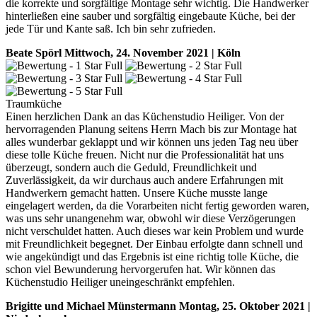
die korrekte und sorgfältige Montage sehr wichtig. Die Handwerker
hinterließen eine sauber und sorgfältig eingebaute Küche, bei der
jede Tür und Kante saß. Ich bin sehr zufrieden.
Beate Spörl
Mittwoch, 24. November 2021 | Köln
Traumküche
Einen herzlichen Dank an das Küchenstudio Heiliger. Von der
hervorragenden Planung seitens Herrn Mach bis zur Montage hat
alles wunderbar geklappt und wir können uns jeden Tag neu über
diese tolle Küche freuen. Nicht nur die Professionalität hat uns
überzeugt, sondern auch die Geduld, Freundlichkeit und
Zuverlässigkeit, da wir durchaus auch andere Erfahrungen mit
Handwerkern gemacht hatten. Unsere Küche musste lange
eingelagert werden, da die Vorarbeiten nicht fertig geworden waren,
was uns sehr unangenehm war, obwohl wir diese Verzögerungen
nicht verschuldet hatten. Auch dieses war kein Problem und wurde
mit Freundlichkeit begegnet. Der Einbau erfolgte dann schnell und
wie angekündigt und das Ergebnis ist eine richtig tolle Küche, die
schon viel Bewunderung hervorgerufen hat. Wir können das
Küchenstudio Heiliger uneingeschränkt empfehlen.
Brigitte und Michael Münstermann
Montag, 25. Oktober 2021 |