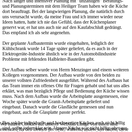
Nach langer und intensiver Planung mit "unzähligen" Beratungs-
und Planungsterminen mit dem Heiliger Team haben wir die Küche
dort beauftragt. Bei der langwierigen Planung, die natürlich durch
uns verursacht wurde, da meine Frau und ich immer wieder neue
Ideen hatten, hatte ich nie das Gefühl, dass der Küchenplaner
genervt war, er hat uns auch nie auf den Kaufabschluß gedrängt.
Das empfand ich als sehr angenehm.
Der geplante Aufbautermin wurde eingehalten, lediglich der
Kühlschrank wurde 14 Tage später geliefert, da es auch in der
Elektrogeräte-Industrie ähnlich wie in der Automobilindustrie
Probleme mit fehlenden Halbleiter-Bauteilen gibt.
Der Aufbau selber wurde von Herrn Menzinger und einem weiteren
Kollegen vorgenommen. Der Aufbau wurde von den beiden zu
unserer vollsten Zufriedenheit ausgeführt. Während des Aufbaus hat
das Team immer ein offenes Ohr für Fragen gehabt und hat uns alles
erklärt, was man bezüglich Pflege und Bedienung der Küche wissen
muss. Nach dem Aufbau wurde die Arbeitsplatte ausgemessen, eine
Woche später wurde die Granit-Arbeitsplatte geliefert und
eingebaut. Danach wurde die Glasfläche gemessen und nun
eingebaut, auch die Glasplatte passte perfekt.
Das solche individuelle und hochwertige Küchen auch nicht billig
Wir nutzen Cookies auf unserer Website. Einige von ihnen sind
sind, sollte jedem klar sein. Unsere Küche war nicht billig, aber aus
essenziell für den Betrieb der Seite, während andere uns helfen, diese